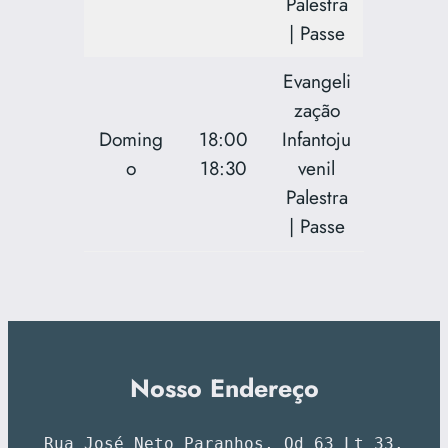
Palestra
| Passe
Evangeli
zação
Doming
18:00
Infantoju
o
18:30
venil
Palestra
| Passe
Nosso Endereço
Rua José Neto Paranhos, Qd 63 Lt 33.